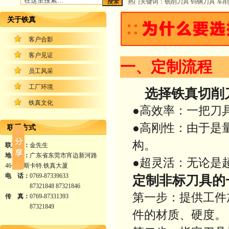
热门关键词：铣削刀具 钨钢刀具 车削
关于铁真
客户合影
客户见证
一、定制流程
员工风采
工厂环境
选择铁真切削
铁真文化
●高效率：一把刀
●高刚性：由于是
联系方式
构。
联系人：
金先生
地 址：
广东省东莞市宵边新河路
●超灵活：无论是
46号耐斯卡特.铁真大厦
电 话：
0769-87339633
定制非标刀具的
87321848 87321846
第一步：提供工件
传 真：
0769-87331393
87321849
件的材质、硬度。