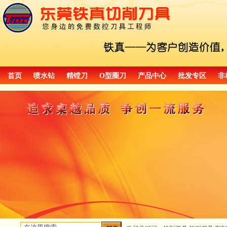
首页
喷水钻
精镗刀
O型圈刀
产品中心
批发专区
非