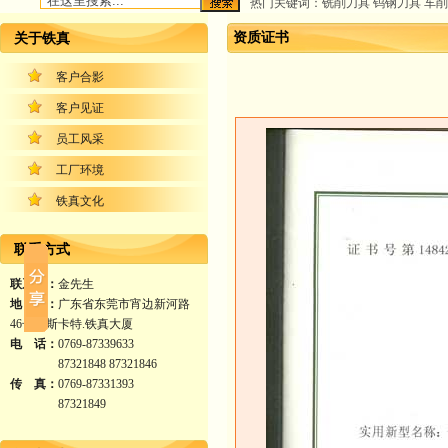
热门关键词：铣削刀具 钨钢刀具 车削
资质证书
关于铁真
客户合影
客户见证
员工风采
工厂环境
铁真文化
联系方式
联系人：
金先生
地 址：
广东省东莞市宵边新河路
46号耐斯卡特.铁真大厦
电 话：
0769-87339633
87321848 87321846
传 真：
0769-87331393
87321849