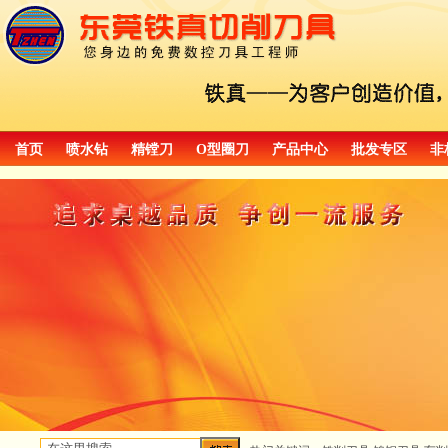
首页
喷水钻
精镗刀
O型圈刀
产品中心
批发专区
非