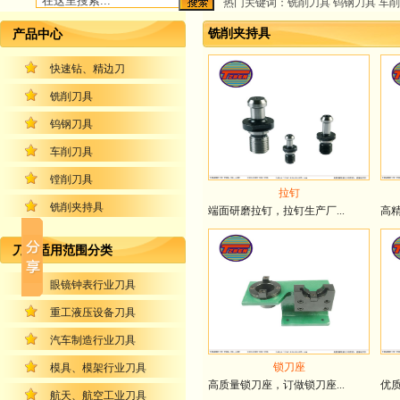
热门关键词：铣削刀具 钨钢刀具 车削
铣削夹持具
产品中心
快速钻、精边刀
铣削刀具
钨钢刀具
车削刀具
镗削刀具
拉钉
铣削夹持具
端面研磨拉钉，拉钉生产厂...
高精
刀具适用范围分类
眼镜钟表行业刀具
重工液压设备刀具
汽车制造行业刀具
锁刀座
模具、模架行业刀具
高质量锁刀座，订做锁刀座...
优质
航天、航空工业刀具