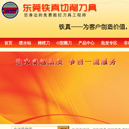
首页
喷水钻
精镗刀
O型圈刀
产品中心
批发专区
非