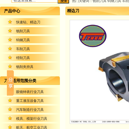
热门关键词：铣削刀具 钨钢刀具 车削
精边刀
产品中心
快速钻、精边刀
铣削刀具
钨钢刀具
车削刀具
镗削刀具
铣削夹持具
刀具适用范围分类
眼镜钟表行业刀具
重工液压设备刀具
汽车制造行业刀具
模具、模架行业刀具
航天、航空工业刀具