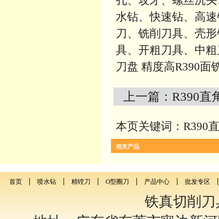
孔、攻牙、螺丝沉头
水钻、快速钻、高速
刀、铣削刀具、壳形
具、开粗刀具、中粗刀
刀盘 精度高R390面
上一篇：
R390
本页关键词：R390直
相关产品
首页
喷水钻
精镗刀
O型圈刀
产品中心
批发专区
铁真切削刀