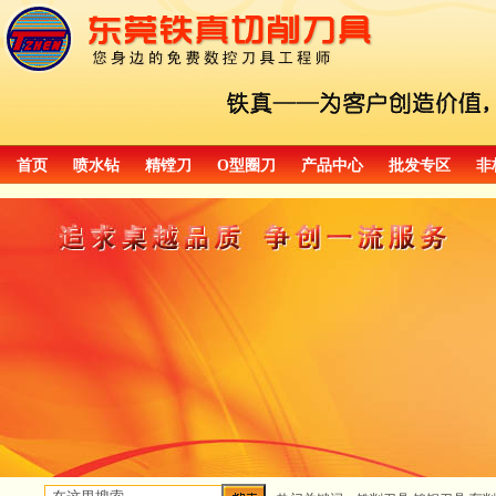
首页
喷水钻
精镗刀
O型圈刀
产品中心
批发专区
非